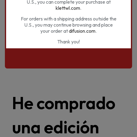
U.S., you can complete your purchase at
klettwl.com
.
Inicio
Preguntas frecuentes
For orders with a shipping address outside the
CAMPUS DIFUSIÓN - CONTENIDO
U.S., you may continue browsing and place
He comprado una edición híbrida ¿por qué no tengo
your order at
difusion.com
.
acceso a todo el contenido?
Thank you!
¿Nos estás visitando desde Estados
Unidos?
Nuestros materiales son distribuidos por Klett
World Languages en EE.UU. Si te encuentras
en EE.UU. puedes completar tu compra en
He comprado
klettwl.com
.
Para pedidos con dirección de envío fuera de
EE.UU. puedes seguir navegando en
difusion.com
.
una edición
¡Muchas gracias!