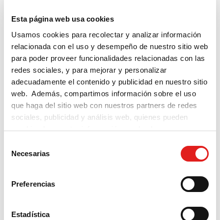
PEDIDOS
[22]
Esta página web usa cookies
PRODUCTOS
[8]
Usamos cookies para recolectar y analizar información
relacionada con el uso y desempeño de nuestro sitio web
FORMACIÓN
[4]
para poder proveer funcionalidades relacionadas con las
redes sociales, y para mejorar y personalizar
OTROS
[1]
adecuadamente el contenido y publicidad en nuestro sitio
CAMPUS DIFUSIÓN - ACCESO
[12]
web. Además, compartimos información sobre el uso
que haga del sitio web con nuestros partners de redes
CAMPUS DIFUSIÓN - CONTENIDO
[11]
sociales, publicidad y análisis web, quienes pueden
combinarla con otra información que les haya
CAMPUS DIFUSIÓN - APP
[3]
proporcionado o que hayan recopilado a partir del uso
S
que haya hecho de sus servicios.
Necesarias
CAMPUS DIFUSIÓN - CHAT
[1]
e
l
CAMPUS DIFUSIÓN - CÓDIGO
[3]
e
Preferencias
c
CAMPUS DIFUSIÓN - SUSCRIPCIÓN.
[7]
c
COMPRA Y GESTIÓN
i
Estadística