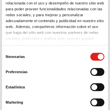
relacionada con el uso y desempeño de nuestro sitio web
CAMPUS DIFUSIÓN - ACCESO
[12]
para poder proveer funcionalidades relacionadas con las
redes sociales, y para mejorar y personalizar
CAMPUS DIFUSIÓN - CONTENIDO
[11]
adecuadamente el contenido y publicidad en nuestro sitio
CAMPUS DIFUSIÓN - APP
[3]
web. Además, compartimos información sobre el uso
que haga del sitio web con nuestros partners de redes
CAMPUS DIFUSIÓN - CHAT
[1]
sociales, publicidad y análisis web, quienes pueden
combinarla con otra información que les haya
CAMPUS DIFUSIÓN - CÓDIGO
[3]
proporcionado o que hayan recopilado a partir del uso
S
que haya hecho de sus servicios.
Necesarias
CAMPUS DIFUSIÓN - SUSCRIPCIÓN.
[7]
e
l
COMPRA Y GESTIÓN
e
Preferencias
c
CAMPUS DIFUSIÓN - COMPRAS
[10]
c
CAMPUS DIFUSIÓN - EVALUACIÓN.
[2]
i
Estadística
ó
DOCENTES
n
Marketing
CAMPUS DIFUSIÓN - GENERAL
[7]
d