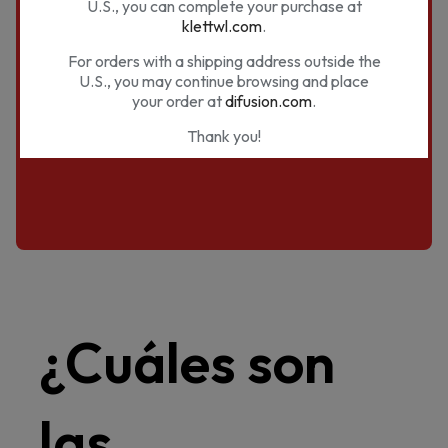
U.S., you can complete your purchase at
klettwl.com
.
Inicio
Preguntas frecuentes
For orders with a shipping address outside the
CAMPUS DIFUSIÓN - SUSCRIPCIÓN. COMPRA Y
U.S., you may continue browsing and place
GESTIÓN
your order at
difusion.com
.
¿Cuáles son las condiciones completas del modelo de
Thank you!
suscripción?
¿Nos estás visitando desde Estados
Unidos?
Nuestros materiales son distribuidos por Klett
World Languages en EE.UU. Si te encuentras
en EE.UU. puedes completar tu compra en
klettwl.com
.
¿Cuáles son
Para pedidos con dirección de envío fuera de
EE.UU. puedes seguir navegando en
difusion.com
.
las
¡Muchas gracias!