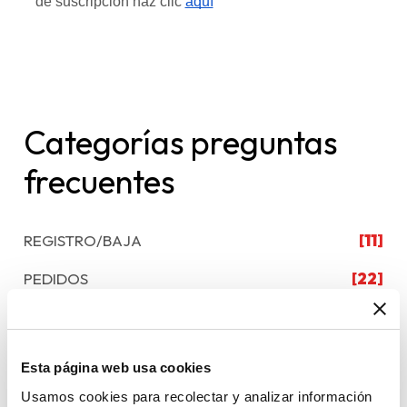
de suscripción haz clic
aquí
Categorías preguntas
frecuentes
REGISTRO/BAJA
[11]
PEDIDOS
[22]
PRODUCTOS
[8]
FORMACIÓN
[4]
Esta página web usa cookies
OTROS
[1]
Usamos cookies para recolectar y analizar información