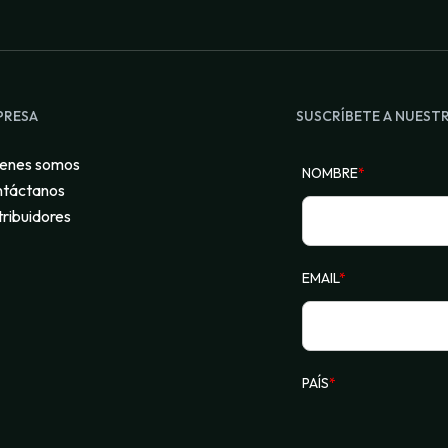
PRESA
SUSCRÍBETE A NUEST
enes somos
NOMBRE
*
táctanos
tribuidores
EMAIL
*
PAÍS
*