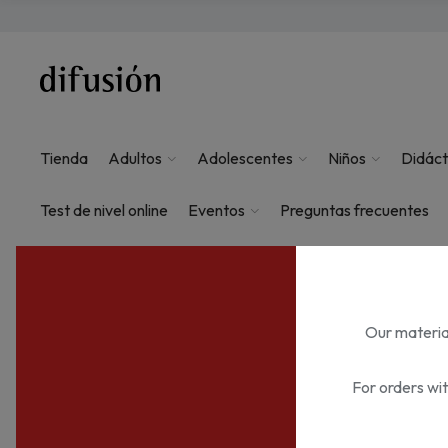
Tienda
Adultos
Adolescentes
Niños
Didáct
Test de nivel online
Eventos
Preguntas frecuentes
Our material
For orders wi