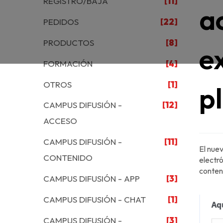
REGISTRO/BAJA
[11]
a
PEDIDOS
[22]
PRODUCTOS
[8]
ex
FORMACIÓN
[4]
OTROS
[1]
p
CAMPUS DIFUSIÓN -
[12]
ACCESO
CAMPUS DIFUSIÓN -
[11]
El nuev
CONTENIDO
electr
conten
CAMPUS DIFUSIÓN - APP
[3]
CAMPUS DIFUSIÓN - CHAT
[1]
CAMPUS DIFUSIÓN -
[3]