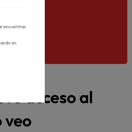
te encuentras
taforma.
gando en
vo acceso al
o veo