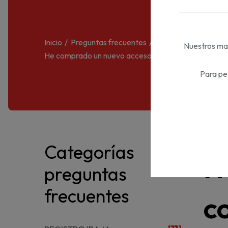
Inicio
Preguntas frecuentes
CAMPUS DIFUSIÓN
Nuestros mat
He comprado un nuevo acceso al contenido pero no lo
Para pe
Categorías
H
preguntas
frecuentes
c