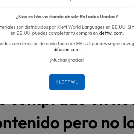
¿Nos estás visitando desde Estados Unidos?
 - CÓDIGO
eriales son distribuidos por Klett World Languages en EE.UU. Si 
 veo activado. Mi contenido sigue expirado en mi perfil en la pla
en EE.UU. puedes completar tu compra en
klettwl.com
.
didos con dirección de envío fuera de EE.UU. puedes seguir nave
difusion.com
.
¡Muchas gracias!
e comprado un nue
ontenido pero no l