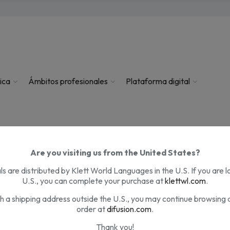
ica
Ámbitos profesionales
Plataforma digital
Are you visiting us from the United States?
PREGUNTAS FRECUENTES
s are distributed by Klett World Languages in the U.S. If you are l
U.S., you can complete your purchase at
klettwl.com
.
th a shipping address outside the U.S., you may continue browsing 
order at
difusion.com
.
Thank you!