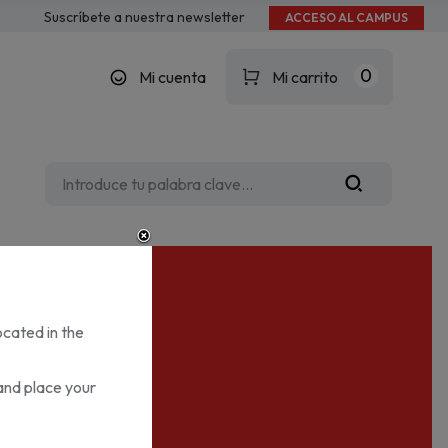
Suscríbete a nuestra newsletter
ACCESO AL CAMPUS
0
Mi cuenta
Mi carrito
ocated in the
and place your