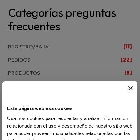
Categorías preguntas
frecuentes
REGISTRO/BAJA
[11]
PEDIDOS
[22]
PRODUCTOS
[8]
FORMACIÓN
[4]
OTROS
[1]
Esta página web usa cookies
CAMPUS DIFUSIÓN - ACCESO
[12]
Usamos cookies para recolectar y analizar información
CAMPUS DIFUSIÓN - CONTENIDO
[11]
relacionada con el uso y desempeño de nuestro sitio web
para poder proveer funcionalidades relacionadas con las
CAMPUS DIFUSIÓN - APP
[3]