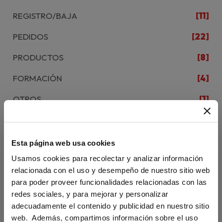
REGISTRO/BAJA
[11]
PEDIDOS
[22]
PRODUCTOS
[8]
FORMACIÓN
[4]
OTROS
[1]
CAMPUS DIFUSIÓN - ACCESO
[12]
CAMPUS DIFUSIÓN - CONTENIDO
[11]
Esta página web usa cookies
Usamos cookies para recolectar y analizar información
CAMPUS DIFUSIÓN - APP
[3]
relacionada con el uso y desempeño de nuestro sitio web
CAMPUS DIFUSIÓN - CHAT
[1]
para poder proveer funcionalidades relacionadas con las
redes sociales, y para mejorar y personalizar
CAMPUS DIFUSIÓN - CÓDIGO
[3]
adecuadamente el contenido y publicidad en nuestro sitio
web. Además, compartimos información sobre el uso