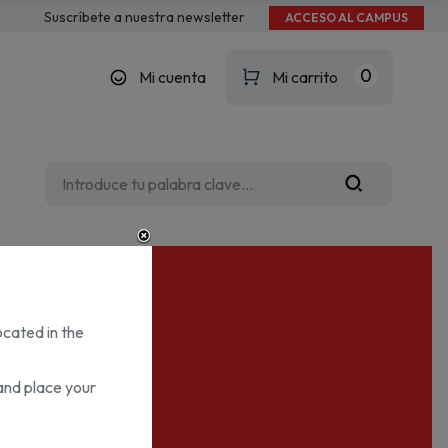
Suscríbete a nuestra newsletter
ACCESO AL CAMPUS
0
Mi cuenta
Mi carrito
ocated in the
and place your