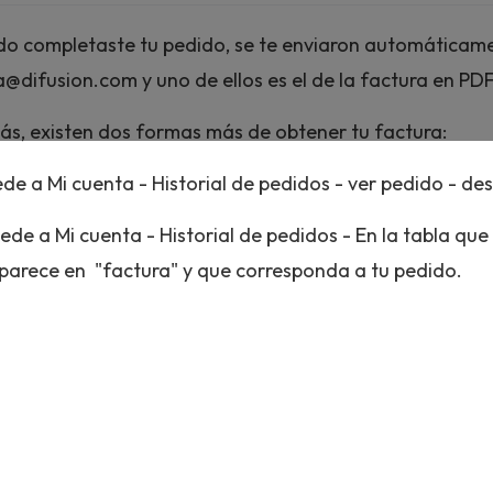
o completaste tu pedido, se te enviaron automáticamen
a@difusion.com
y uno de ellos es el de la factura en PD
s, existen dos formas más de obtener tu factura:
de a Mi cuenta - Historial de pedidos - ver pedido - de
ede a Mi cuenta - Historial de pedidos - En la tabla que
parece en "factura" y que corresponda a tu pedido.