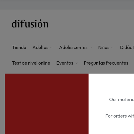
Tienda
Adultos
Adolescentes
Niños
Didáct
Test de nivel online
Eventos
Preguntas frecuentes
Our material
For orders wi