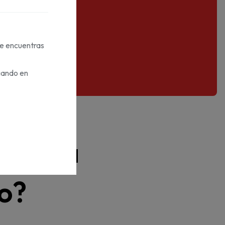
te encuentras
gando en
uir la
do?