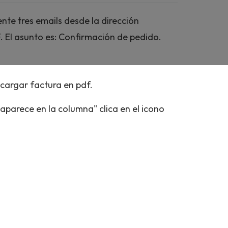
te tres emails desde la dirección
F. El asunto es: Confirmación de pedido.
scargar factura en pdf.
 aparece en la columna" clica en el icono