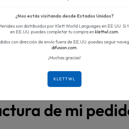
¿Nos estás visitando desde Estados Unidos?
uedo conseguir la factura de mi pedido?
eriales son distribuidos por Klett World Languages en EE.UU. Si 
en EE.UU. puedes completar tu compra en
klettwl.com
.
didos con dirección de envío fuera de EE.UU. puedes seguir nave
difusion.com
.
¡Muchas gracias!
Cómo puedo conseg
actura de mi pedi