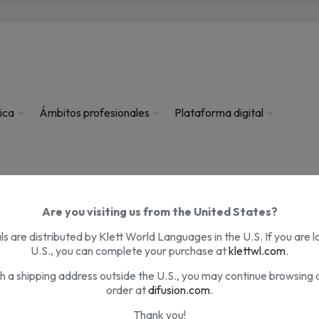
ica
Ámbitos profesionales
Plataforma digital
Are you visiting us from the United States?
PREGUNTAS FRECUENTES
s are distributed by Klett World Languages in the U.S. If you are l
U.S., you can complete your purchase at
klettwl.com
.
th a shipping address outside the U.S., you may continue browsing 
order at
difusion.com
.
Thank you!