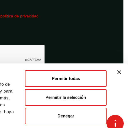
a
política de privacidad
Permitir todas
ño de
 y para
Permitir la selección
emás,
des
es haya
Denegar
Términos y condiciones
Desistimiento