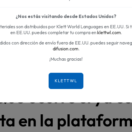
¿Nos estás visitando desde Estados Unidos?
eriales son distribuidos por Klett World Languages en EE.UU. Si 
ma Campus Difusión pero no puedo entrar con mi usuario y contras
en EE.UU. puedes completar tu compra en
klettwl.com
.
didos con dirección de envío fuera de EE.UU. puedes seguir nave
difusion.com
.
¡Muchas gracias!
Qué ocurre si ya e
lta en la platafo