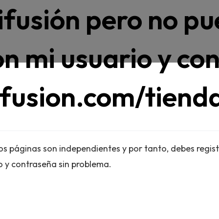
ifusión pero no pu
on mi usuario y co
ifusion.com/tiend
os páginas son independientes y por tanto, debes registr
o y contraseña sin problema.