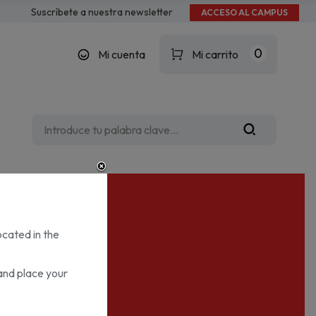
Suscríbete a nuestra newsletter
ACCESO AL CAMPUS
0
Mi cuenta
Mi carrito
ocated in the
and place your