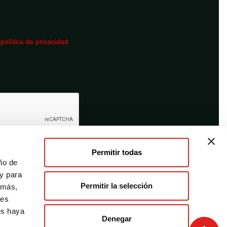
a
política de privacidad
Permitir todas
ño de
 y para
Permitir la selección
emás,
des
es haya
Denegar
Términos y condiciones
Desistimiento