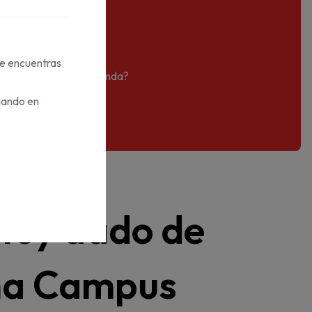
te encuentras
eña en difusion.com/tienda?
gando en
stoy dado de
rma Campus