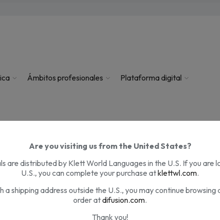
ica
Ámbitos profesionales
Plataforma digital
Are you visiting us from the United States?
PREGUNTAS FRECUENTES
s are distributed by Klett World Languages in the U.S. If you are l
U.S., you can complete your purchase at
klettwl.com
.
th a shipping address outside the U.S., you may continue browsing 
order at
difusion.com
.
Thank you!