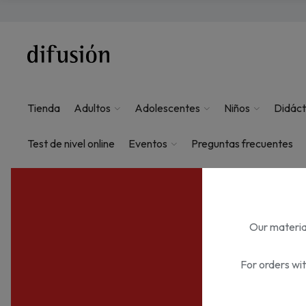
Tienda
Adultos
Adolescentes
Niños
Didáct
Test de nivel online
Eventos
Preguntas frecuentes
Our material
For orders wi