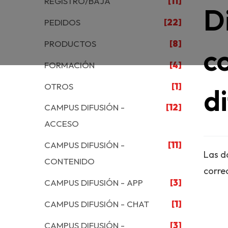
REGISTRO/BAJA
[11]
D
PEDIDOS
[22]
PRODUCTOS
[8]
c
FORMACIÓN
[4]
OTROS
[1]
d
CAMPUS DIFUSIÓN -
[12]
ACCESO
CAMPUS DIFUSIÓN -
[11]
Las d
CONTENIDO
corre
CAMPUS DIFUSIÓN - APP
[3]
CAMPUS DIFUSIÓN - CHAT
[1]
CAMPUS DIFUSIÓN -
[3]