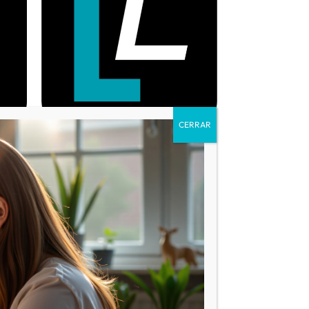
IR A LA WEB
English Language Teaching
ILS)
(ELT)