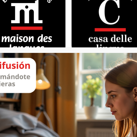
IR A LA WEB
IR A LA WEB
ançais langue étrangère
Italiano lingua straniera (
(FLE)