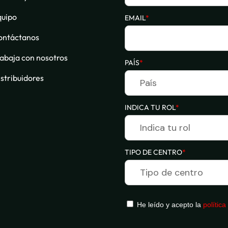
quipo
EMAIL
*
ontáctanos
abaja con nosotros
PAÍS
*
stribuidores
INDICA TU ROL
*
TIPO DE CENTRO
*
He leído y acepto la
política