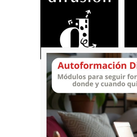
IR A LA WEB
Español lengua extranjera
Fr
(ELE)