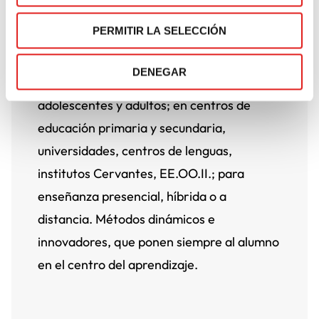
las edades y todos
PERMITIR LA SELECCIÓN
los contextos
DENEGAR
Métodos de español para niños,
adolescentes y adultos; en centros de
educación primaria y secundaria,
universidades, centros de lenguas,
institutos Cervantes, EE.OO.II.; para
enseñanza presencial, híbrida o a
distancia. Métodos dinámicos e
innovadores, que ponen siempre al alumno
en el centro del aprendizaje.