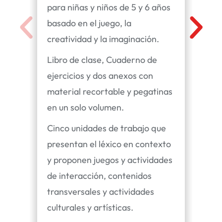
para niñas y niños de 5 y 6 años
Est
basado en el juego, la
co
creatividad y la imaginación.
me
Libro de clase, Cuaderno de
Lib
ejercicios y dos anexos con
eje
material recortable y pegatinas
mat
en un solo volumen.
en 
Cinco unidades de trabajo que
Cua
presentan el léxico en contexto
pre
y proponen juegos y actividades
y p
de interacción, contenidos
de 
transversales y actividades
tra
culturales y artísticas.
cul