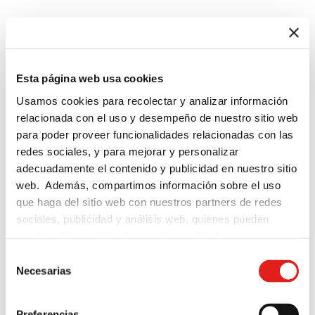
Tipos de entradas
ENTRADA PRESENCIAL EN LA
Esta página web usa cookies
SALA CONTIGUA AL SALÓN
Usamos cookies para recolectar y analizar información
relacionada con el uso y desempeño de nuestro sitio web
PRINCIPAL
para poder proveer funcionalidades relacionadas con las
redes sociales, y para mejorar y personalizar
Hemos completado el aforo en el
adecuadamente el contenido y publicidad en nuestro sitio
web. Además, compartimos información sobre el uso
salón principal, ¡pero no queremos que
que haga del sitio web con nuestros partners de redes
te lo pierdas!
sociales, publicidad y análisis web, quienes pueden
combinarla con otra información que les haya
Te ofrecemos la posibilidad de seguir las
proporcionado o que hayan recopilado a partir del uso
Selección
4 conferencias plenarias, el bloque de
que haya hecho de sus servicios.
Necesarias
de
investigación (UAB) y la ponencia sobre
consentimiento
el DADIC por parte de Marta Higueras
Preferencias