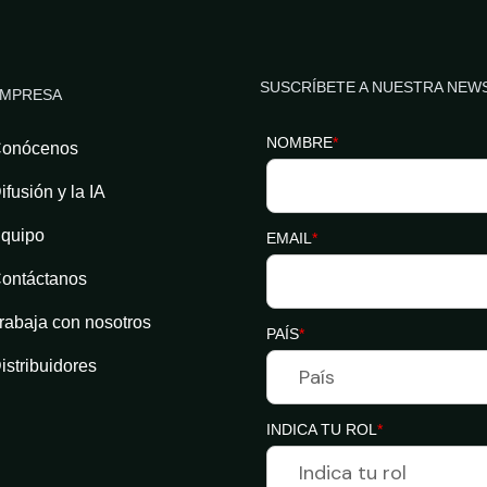
SUSCRÍBETE A NUESTRA NEW
MPRESA
NOMBRE
*
onócenos
ifusión y la IA
quipo
EMAIL
*
ontáctanos
rabaja con nosotros
PAÍS
*
istribuidores
INDICA TU ROL
*