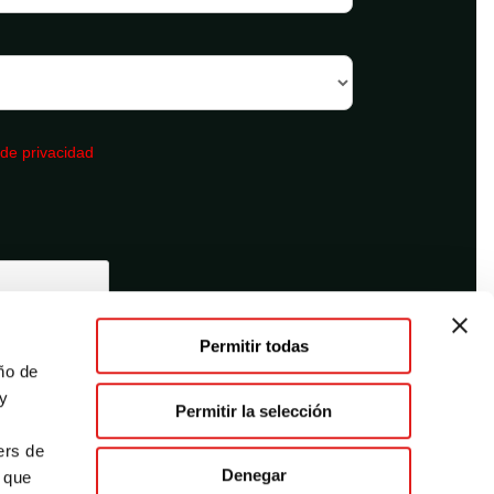
 de privacidad
Permitir todas
ño de
 y
Permitir la selección
.
ers de
Denegar
n que