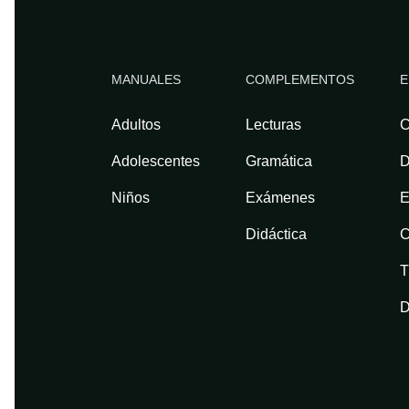
MANUALES
COMPLEMENTOS
E
Adultos
Lecturas
C
Adolescentes
Gramática
D
Niños
Exámenes
E
Didáctica
C
T
D