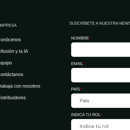
SUSCRÍBETE A NUESTRA NEW
MPRESA
NOMBRE
*
onócenos
ifusión y la IA
quipo
EMAIL
*
ontáctanos
rabaja con nosotros
PAÍS
*
istribuidores
INDICA TU ROL
*