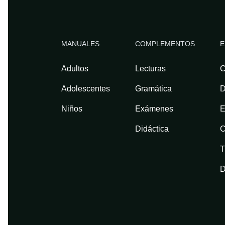
MANUALES
COMPLEMENTOS
E
Adultos
Lecturas
C
Adolescentes
Gramática
D
Niños
Exámenes
E
Didáctica
C
T
D