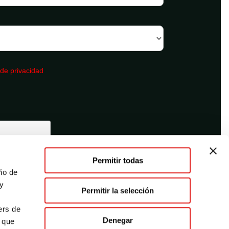
 de privacidad
Permitir todas
ño de
 y
Permitir la selección
.
ers de
Denegar
n que