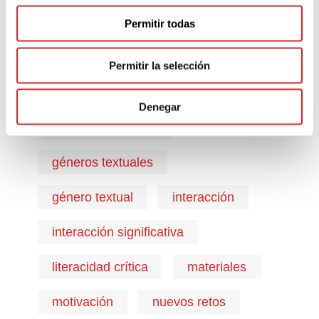
doble pronombre
evaluación
Permitir todas
fluidez
foco en el significado
Permitir la selección
foco en la forma
Denegar
formación docente
géneros textuales
género textual
interacción
interacción significativa
literacidad crítica
materiales
motivación
nuevos retos