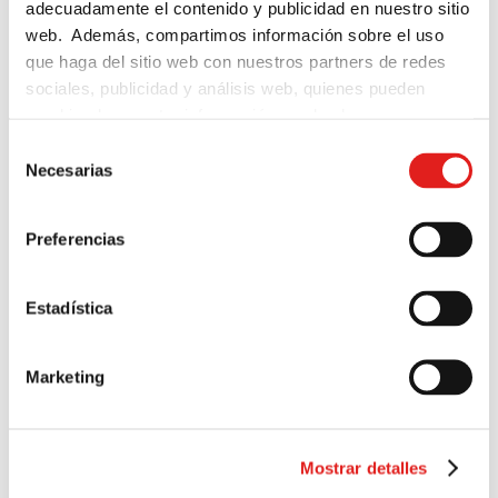
adecuadamente el contenido y publicidad en nuestro sitio
web. Además, compartimos información sobre el uso
autenticidad
que haga del sitio web con nuestros partners de redes
sociales, publicidad y análisis web, quienes pueden
competencia crítica
combinarla con otra información que les haya
proporcionado o que hayan recopilado a partir del uso
Selección
comprensión lectora
que haya hecho de sus servicios.
Necesarias
de
consentimiento
conocimiento explícito
Preferencias
consciencia del contenido formal
Estadística
contenidos funcionales
cortesía
Marketing
desarrollo de la autonomía
Mostrar detalles
didáctica
doble foco